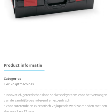
Product informatie
Categories
Flex Polijstmachines
• Innovatief, gereedschapsloos snelwisselsysteem voor het vervangen
van de aandrijftypes roterend en excentrisch
• Voor roterende en excentrisch vrijlopende werkzaamheden met een
slag van 3 en 12 mm