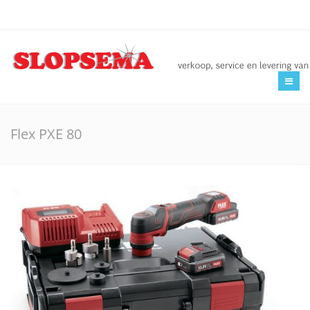
Home
Overzicht Poetsproducten
Flex PXE 80
Nieuws
Over Slopsema
Contact