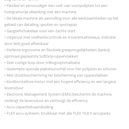
• Flexibel en eenvoudiger dan ooit: van voorpolijsten tot een
hologramvrije afwerking met één machine
• De ideale machine als aanvulling voor alle werkzaamheden op het
gebied van detailing, spuiten en spotrepair
• Gasgeefschakelaar voor een zachte start
• Uitgerust met snelheidscontrole en 4 toerentalniveaus, indicatie
door leds goed afleesbaar
• Perfecte ergonomie en flexibele greepmogelijkheden dankzij
optimaal geplaatste SoftGrip-oppervlakken
• Zeer rustige loop door trillingsoptimalisatie
• Gedempte speciale plaksteunschijf voor het polijsten en schuren
• Met stootbeschermring ter bescherming van oppervlakken
• Koolborstelloze motor met een hogere efficiency en een langere
levensduur
• Electronic Management System (EMS) beschermt de machine,
verlengt de levensduur en verhoogt de efficiency
• Accu-capaciteitsaanduiding
• FLEX accu-systeem: bruikbaar met alle FLEX 10,8 V accupacks