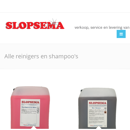
Home
Overzicht Poetsproducten
Alle reinigers en shampoo's
Nieuws
Over Slopsema
Contact