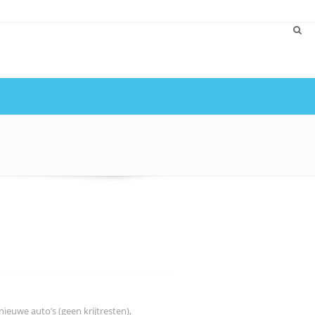
Home
Overzicht Poetsproducten
Nieuws
Over Slopsema
Contact
euwe auto’s (geen krijtresten),