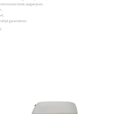
 microvezel doek wegwrijven.
n.
rt.
ndtijd garanderen.
l