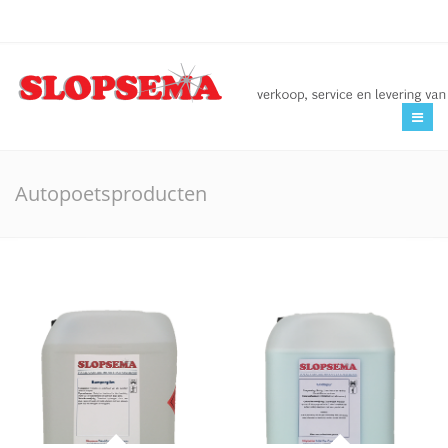
Home
Overzicht Poetsproducten
Autopoetsproducten
Nieuws
Over Slopsema
Contact